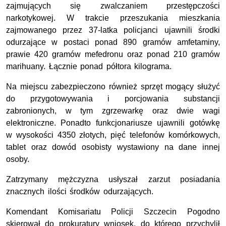
zajmujących się zwalczaniem przestępczości
narkotykowej. W trakcie przeszukania mieszkania
zajmowanego przez 37-latka policjanci ujawnili środki
odurzające w postaci ponad 890 gramów amfetaminy,
prawie 420 gramów mefedronu oraz ponad 210 gramów
marihuany. Łącznie ponad półtora kilograma.
Na miejscu zabezpieczono również sprzęt mogący służyć
do przygotowywania i porcjowania substancji
zabronionych, w tym zgrzewarkę oraz dwie wagi
elektroniczne. Ponadto funkcjonariusze ujawnili gotówkę
w wysokości 4350 złotych, pięć telefonów komórkowych,
tablet oraz dowód osobisty wystawiony na dane innej
osoby.
Zatrzymany mężczyzna usłyszał zarzut posiadania
znacznych ilości środków odurzających.
Komendant Komisariatu Policji Szczecin Pogodno
skierował do prokuratury wniosek, do którego przychylił