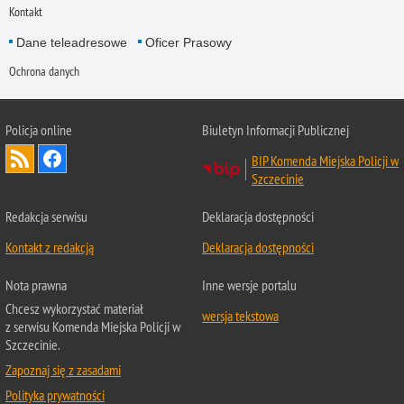
Kontakt
Dane teleadresowe
Oficer Prasowy
Ochrona danych
Policja online
Biuletyn Informacji Publicznej
BIP Komenda Miejska Policji w
Szczecinie
Redakcja serwisu
Deklaracja dostępności
Kontakt z redakcją
Deklaracja dostępności
Nota prawna
Inne wersje portalu
Chcesz wykorzystać materiał
wersja tekstowa
z serwisu Komenda Miejska Policji w
Szczecinie.
Zapoznaj się z zasadami
Polityka prywatności