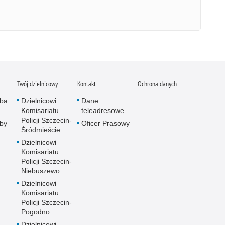
Twój dzielnicowy
Kontakt
Ochrona danych
żba
Dzielnicowi
Dane
Komisariatu
teleadresowe
Policji Szczecin-
żby
Oficer Prasowy
Śródmieście
Dzielnicowi
Komisariatu
Policji Szczecin-
Niebuszewo
Dzielnicowi
Komisariatu
Policji Szczecin-
Pogodno
Dzielnicowi