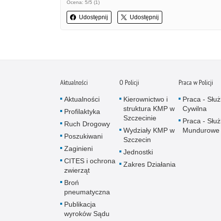
Ocena: 5/5 (1)
Udostępnij
Udostępnij
Aktualności
O Policji
Praca w Policji
Aktualności
Kierownictwo i
Praca - Słu
struktura KMP w
Cywilna
Profilaktyka
Szczecinie
Praca - Słu
Ruch Drogowy
Wydziały KMP w
Mundurowe
Poszukiwani
Szczecin
Zaginieni
Jednostki
CITES i ochrona
Zakres Działania
zwierząt
Broń
pneumatyczna
Publikacja
wyroków Sądu