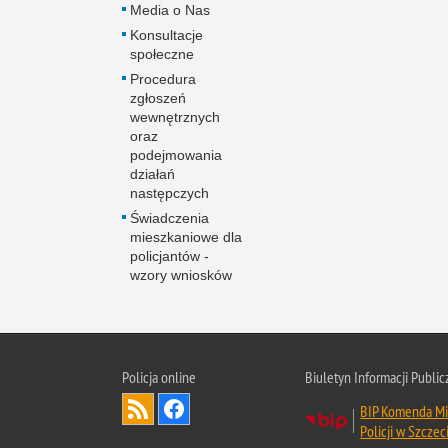
Media o Nas
Konsultacje
społeczne
Procedura
zgłoszeń
wewnętrznych
oraz
podejmowania
działań
następczych
Świadczenia
mieszkaniowe dla
policjantów -
wzory wniosków
Policja online
Biuletyn Informacji Public
BIP Komenda Mi
Policji w Szczec