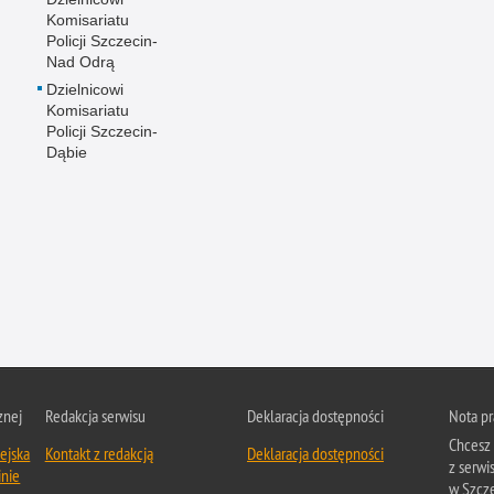
Komisariatu
Policji Szczecin-
Nad Odrą
Dzielnicowi
Komisariatu
Policji Szczecin-
Dąbie
znej
Redakcja serwisu
Deklaracja dostępności
Nota p
Chcesz 
ejska
Kontakt z redakcją
Deklaracja dostępności
z serwi
inie
w Szcze