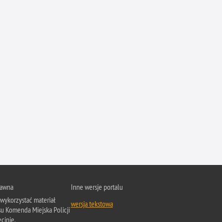
rawna
Inne wersje portalu
wykorzystać materiał
wersja tekstowa
su Komenda Miejska Policji
cinie.